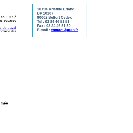
10 rue Aristide Briand
BP 10107
n en 1977 à
90002 Belfort Cedex
 des espaces
Tèl : 03 84 46 51 51
Fax : 03 84 46 51 50
 de travail
E-mail :
contact@autb.fr
 domaine des
ammée