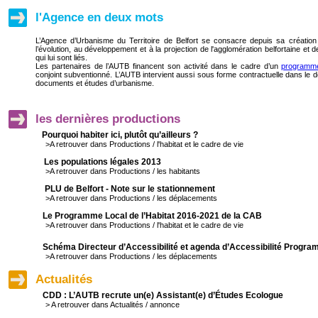
l'Agence en deux mots
L’Agence d’Urbanisme du Territoire de Belfort se consacre depuis sa créatio
l’évolution, au développement et à la projection de l'agglomération belfortaine et
qui lui sont liés.
Les partenaires de l’AUTB financent son activité dans le cadre d’un
programme
conjoint subventionné. L’AUTB intervient aussi sous forme contractuelle dans le
documents et études d’urbanisme.
les dernières productions
Pourquoi habiter ici, plutôt qu’ailleurs ?
>A retrouver dans Productions / l'habitat et le cadre de vie
Les populations légales 2013
>A retrouver dans Productions / les habitants
PLU de Belfort - Note sur le stationnement
>A retrouver dans Productions / les déplacements
Le Programme Local de l’Habitat 2016-2021 de la CAB
>A retrouver dans Productions / l'habitat et le cadre de vie
Schéma Directeur d’Accessibilité et agenda d’Accessibilité Progr
>A retrouver dans Productions / les déplacements
Actualités
CDD : L’AUTB recrute un(e) Assistant(e) d’Études Ecologue
> A retrouver dans Actualités / annonce